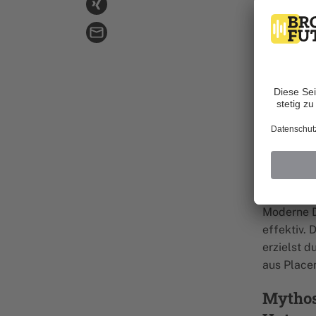
Zielgrupp
optimiere
Mythos 
Geldv
Social Me
videobasi
der richti
Verkaufsk
Mythos
Moderne D
effektiv. 
erzielst d
aus Place
Mythos 