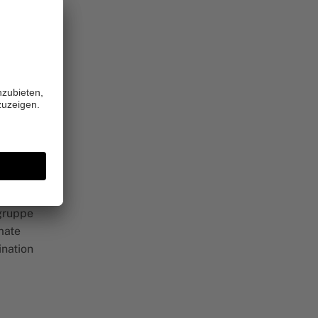
uppe
rs
en. Mit
kt
lgruppe
mate
ination