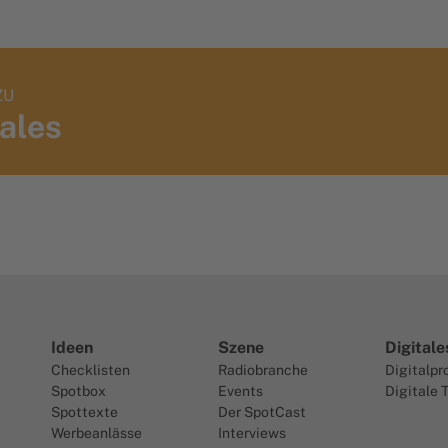
ZU
tales
Ideen
Szene
Digitale
Checklisten
Radiobranche
Digitalpr
Spotbox
Events
Digitale 
Spottexte
Der SpotCast
Werbeanlässe
Interviews