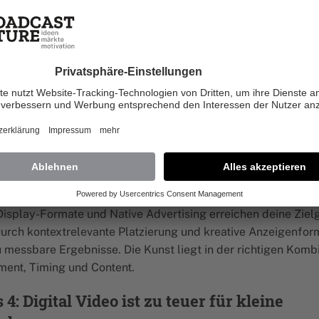
enansprache lässt sich dabei für jede Branche und Altersgr
n.
2: Social Media Marketing ist reine
erschwendung
dia ermöglicht heute zielgenaue Kundenansprache. Besonde
erte Inhalte erreichen überdurchschnittliche Engagement-Rat
gen Content-Strategie wird Social Media zu einem effektiven
anal.
 3: Display-Werbung wird sowieso gebloc
isplay-Formate und Native Advertising erreichen deine Zie
Durch kontextrelevante Platzierung und kreative Anzeigenfor
u messbare Ergebnisse. Die Kunst liegt in der richtigen Komb
ment, Timing und Content.
4: Digital Video ist zu teuer für kleine