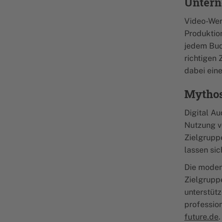
Unter
Video-Wer
Produktio
jedem Bud
richtigen
dabei ein
Mythos
Digital A
Nutzung v
Zielgrupp
lassen si
Die modern
Zielgrupp
unterstütz
professio
future.de