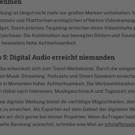
nehmen
bung ist längst nicht mehr nur großen Marken vorbehalten.
nstools und Plattformen ermöglichen effektive Videokampa
get. Durch präzises Targeting erreichen deine Videoinhalte 
 Zuschauer. Die Kombination aus bewegten Bildern und Sound
e besonders hohe Aufmerksamkeit.
 5: Digital Audio erreicht niemanden
udio entwickelt sich zum Trend-Werbekanal. Durch die steige
on Musik-Streaming, Podcasts und Smart Speakern erreichs
e in Momenten hoher Aufmerksamkeit. Die Werbeeinblendu
ch dabei nach Interessen, Musikgeschmack und Tageszeit ste
e digitale Werbung bietet dir vielfältige Möglichkeiten, dei
e zu erreichen. Als Experten auf dem Gebiet der digitalen 
en wir dich gerne bei deinen Projekten. Wenn du Fragen hast
nelle Beratung wünschst, schreibe eine Mail an
info(at)broad
.