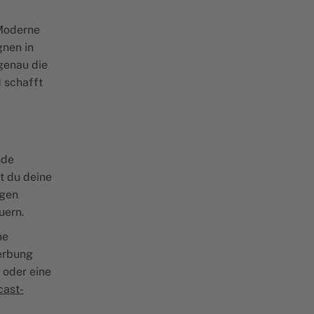
 Moderne
gnen in
genau die
 schafft
nde
t du deine
ngen
uern.
ne
Werbung
 oder eine
cast-