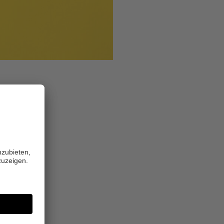
nen
n der