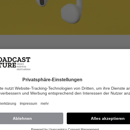
e Tschautscher
Aug. 2015
r den gewünschten Inhalt benötigst du ei
Plus+ Zugang
e gib deinen Benutzernamen und das Passwort ein, um dich a
Website anzumelden.