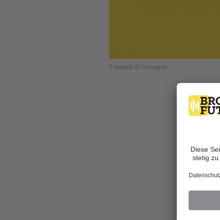
Freepik © novegor
Von Stephani
Fü
Bitt