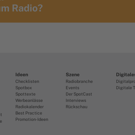
m Radio?
Ideen
Szene
Digitale
Checklisten
Radiobranche
Digitalpr
Spotbox
Events
Digitale 
Spottexte
Der SpotCast
Werbeanlässe
Interviews
Radiokalender
Rückschau
Best Practice
t
Promotion-Ideen
te