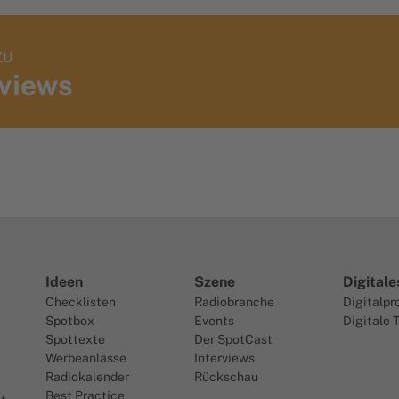
ZU
rviews
Ideen
Szene
Digitale
Checklisten
Radiobranche
Digitalpr
Spotbox
Events
Digitale 
Spottexte
Der SpotCast
Werbeanlässe
Interviews
Radiokalender
Rückschau
Best Practice