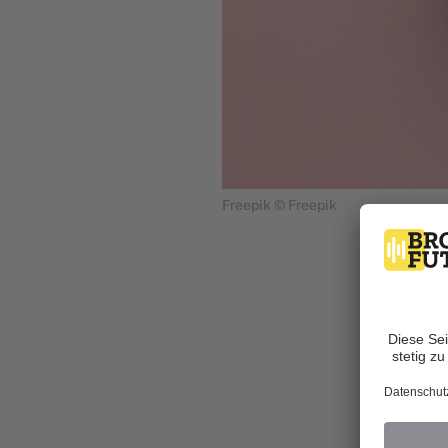
Freepik © Freepik
Von Katharin
Fü