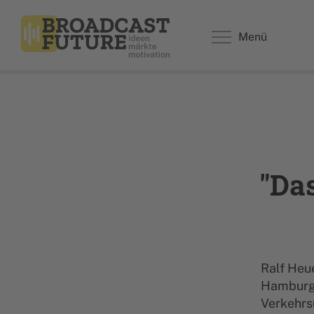
Menü
"Da
Ralf Heue
Hamburg,
Verkehrsu