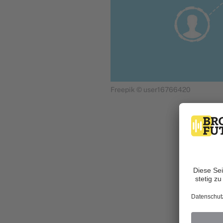
Freepik © user16766420
Von Nicola K
Kunden hal
Fü