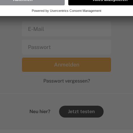
e gib deinen Benutzernamen und das Passwort ein, um dich a
Website anzumelden.
Passwort vergessen?
Neu hier?
Jetzt testen