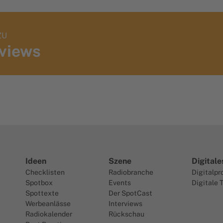
ZU
rviews
Ideen
Szene
Digitale
Checklisten
Radiobranche
Digitalpr
Spotbox
Events
Digitale 
Spottexte
Der SpotCast
Werbeanlässe
Interviews
Radiokalender
Rückschau