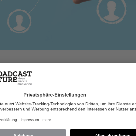
emp
Apr. 2017
ten
r den gewünschten Inhalt benötigst du ei
Plus+ Zugang