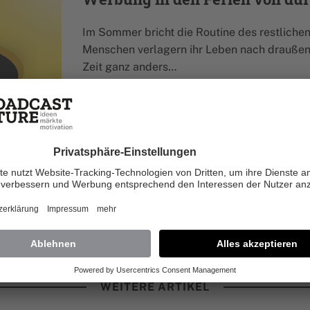
Im Sommer bricht die Routine des restlichen
Menschen verlagern ihr Leben nach draußen, 
Zeit ganz anders…
Digitales
Jun. 2026
WEITERE ARTIKEL