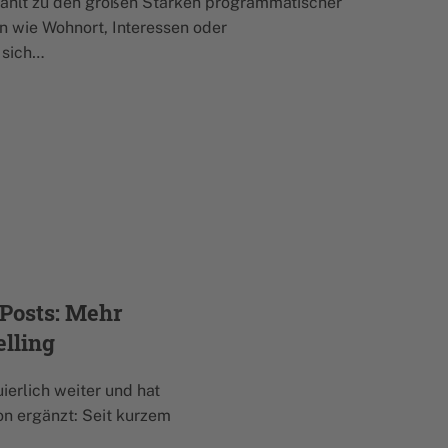
zählt zu den großen Stärken programmatischer
n wie Wohnort, Interessen oder
 sich…
-Posts: Mehr
elling
ierlich weiter und hat
on ergänzt: Seit kurzem